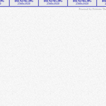
JPG
DSCN2702.JPG
DSCN2703.JPG
DSCN2704.JPG
DS
0
2560x1920
2560x1920
2560x1920
Powered by
Extreme Th