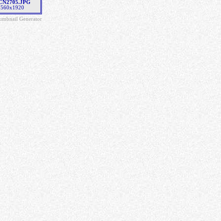
CN2705.JPG
2560x1920
umbnail Generator